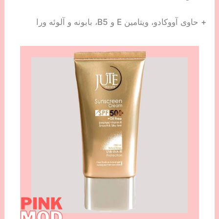
+ حاوی آووکادو، ویتامین E و B5، بابونه و آلوئه ورا