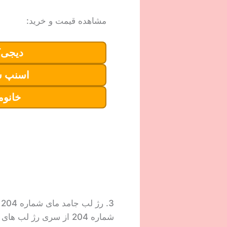
مشاهده قیمت و خرید:
دیجی‌ک
اسنپ 
خانوم
3. رژ لب جامد مای شماره 204
شماره 204 از سری رژ لب های مای یکی از پرطفدار ترین رنگ های قهوه ای و دخترانه را ارائه می دهد. این