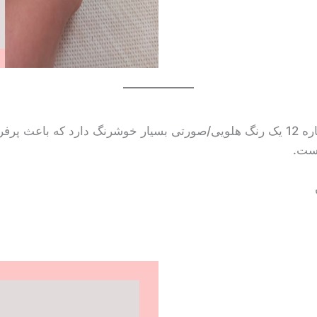
سری ریچ کالر رژ لب نوت با شماره 12 یک رنگ هلویی/صورتی بسیار خوشرنگ دارد
است.