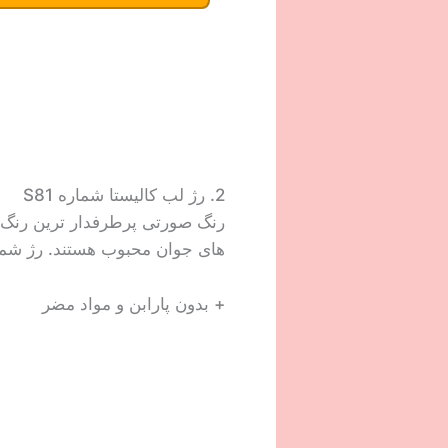
2. رژ لب کالیستا شماره S81
رنگ صورتی پرطرفدار ترین رنگ ر
های جوان محبوب هستند. رژ شماره S81 کالیستا نیز یک صورتی شگفت انگیز و خوشرنگ به لب های شما اض
+ بدون پارابن و مواد مضر