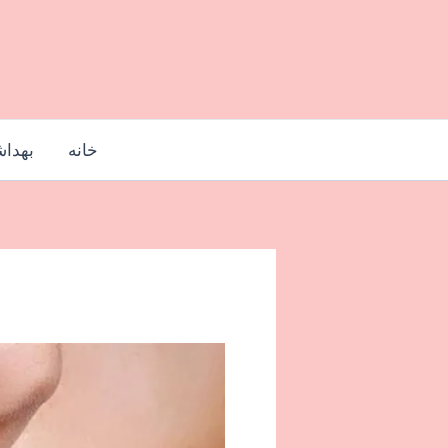
رش
ه
حتوا
خانه
بهدا