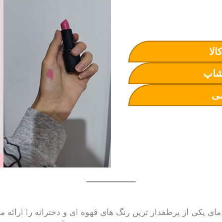
الا
شاپ
ی