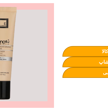
الا
شاپ
ی