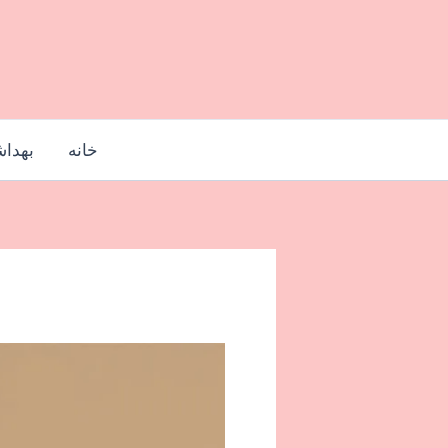
رش
ه
حتوا
خانه
بهدا