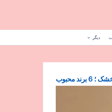
ت
دیگر
رند محبوب