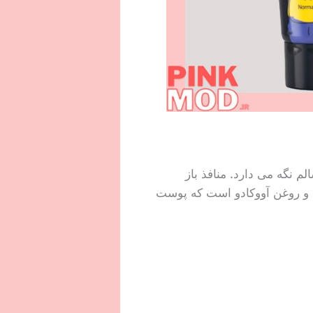
 نگه می دارد. منافذ باز
پوست را کاهش می دهد و تولید سبوم را کنترل می کند. این محصول حاوی ویتامین های A، C و E و روغن آووکادو است که پوست