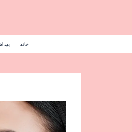
رش
ه
حتوا
خانه
بهدا