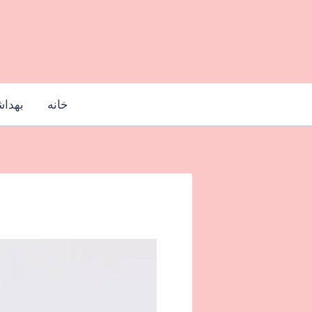
رش
ه
حتوا
خانه
بهدا