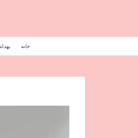
رش
ه
حتوا
خانه
بهدا