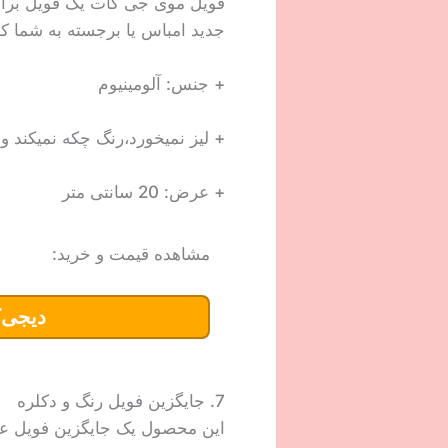
فویل موی جی کات یک فویل برای ر
جدید امباس یا برجسته به شما ک
+ جنس: آلومینیوم
+ لیز نمیخورد،رنگ چکه نمیکند و
+ عرض: 20 سانتی متر
مشاهده قیمت و خرید:
دیجی‌ک
7. جایگزین فویل رنگ و دکلره
این محصول یک جایگزین فویل عا