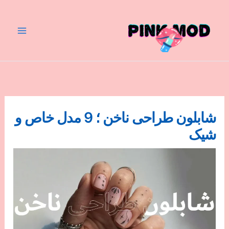
رش
ه
حتوا
شابلون طراحی ناخن ؛ 9 مدل خاص و
شیک