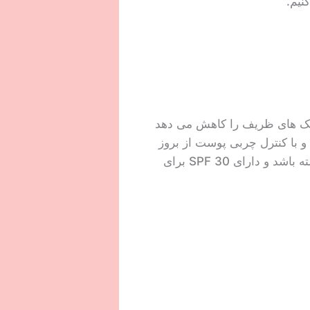
نیم.
 لک های ظریف را کاهش می دهد
با کنترل چربی پوست از بروز
جوش و آکنه جلوگیری می کند. این کرم با رنگ پوست شما سازگار می شود تا ظاهری طبیعی داشته باشد و دارای 30 SPF برای