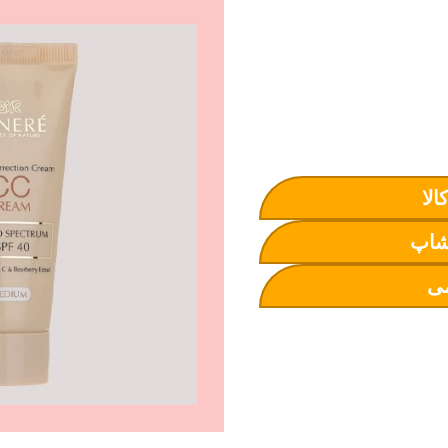
الا
شاپ
ی