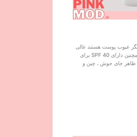
ا دیگر عیوب پوست هستند عالی
است. علاوه بر این، حاوی ویتامین C است که به آبرسانی و روشن شدن پوست کمک می کند. و همچنین دارای SPF 40 برای
 ظاهر جای جوش ، چین و