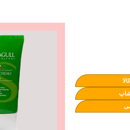
الا
شاپ
ی