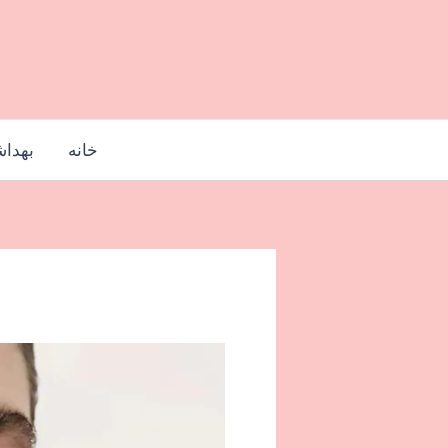
رش
ه
حتوا
خانه
بهدا