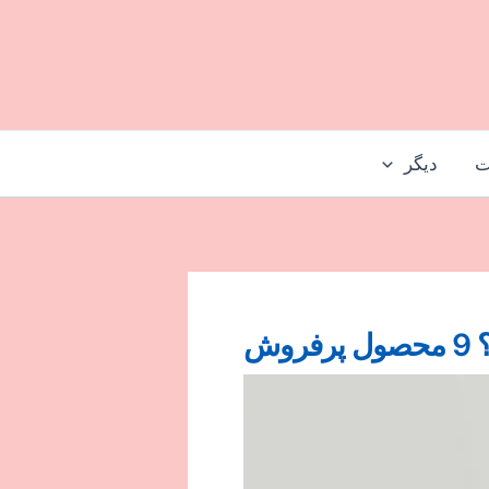
ت
دیگر
وش