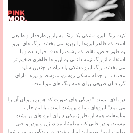
کیت رنگ ابرو مشکی یک رنگ بسیار پرطرفدار و طبیعی
است که ظاهر ابروها را بهبود می بخشد. رنگ های ابرو
به طور خاص، نقاط کم پشت را هدف قرارداده و با
استفاده از رنگ نیمه دائمی به ابرو ها ظاهری ضخیم تر
می بخشد. رنگ ابرو مشکی یا سیاه در چندین سایه
مختلف، از جمله مشکی روشن، متوسط ​​و تیره، دارای
گزینه ای طبیعی برای همه رنگ های مو است.
در بالای لیست “ویژگی های صورت که هر زن رویای آن را
می بیند” ابروهای زیبا و پرپشت است. با این حال،
متأسفانه، همه از نظر ژنتیکی دارای ابرو های پر پشت
نیستند. و در حالی که، مطمئنا، مداد، ژل و پودر و حتی
صابون ابرو! می‌توانند ابزار مفیدی در زندگی روزمره شما