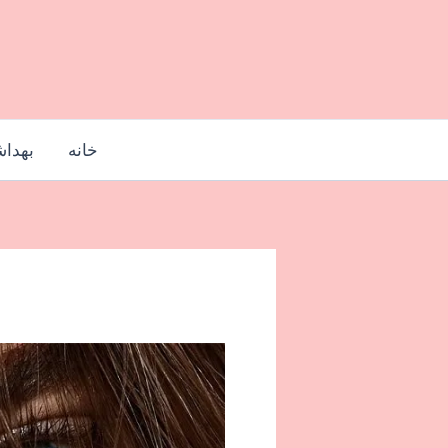
رش
ه
حتوا
خانه
بهدا