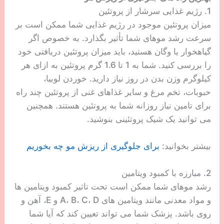
1. رژیم غذایی سرشار از پروتئین
میزان پروتئین موجود در رژیم غذایی شما ممکن است بر
سرعت رشد موهای شما تأثیر بگذارد. به خصوص اگر
گیاهخوار یا وگان هستید، باید میزان پروتئین دریافتی خود
را بررسی کنید. شما به 1 تا 1.6 گرم پروتئین به ازای هر
کیلوگرم وزن بدن در روز نیاز دارید. خوردن لوبیا،
حبوبات، تخم مرغ و سایر غذاهای غنی از پروتئین چند راه
برای تامین نیاز روزانه شما به پروتئین هستند. همچنین
می توانید یک شیک پروتئینی بنوشید.
بیشتر بخوانید:
برای جلوگیری از ریزش مو چه بخوریم
2. مبارزه با کمبود ویتامین
رشد موهای شما ممکن است تحت تاثیر کمبود ویتامین ها
و مواد معدنی مانند ویتامین های A، B، C، D و E، آهن و
روی باشد. پزشک شما می تواند تعیین کند که آیا شما