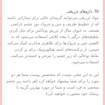
العاده پوسته پوسته و ملتهب به نظر می رسد. اما نتیجه
نهایی “شگفت انگیز” است.
بیشتر بخوانید:
9 مدل از بهترین
کرم دور چشم برای پف
و چروک
لیزر درمانی غیر فرسایشی:
لیزرهای غیر فرسایشی(مانند IPL/نور پالسی شدید)،
نسبت به درمان‌های فرسایشی بسیار کمتر تهاجمی
هستند. به جای برداشتن اپیدرم (لایه بالایی پوست)،
کلاژن را با پرتاب گرما به پوست شما تحریک می کنند تا
آن را بازسازی کنند، نه تبخیر آن. معایب؟ نتایج فوق العاده
قابل توجه نخواهند بود و ممکن است به چندین جلسه
درمان نیاز داشته باشید. جوانب مثبت؟ بهبودی سریع
است.