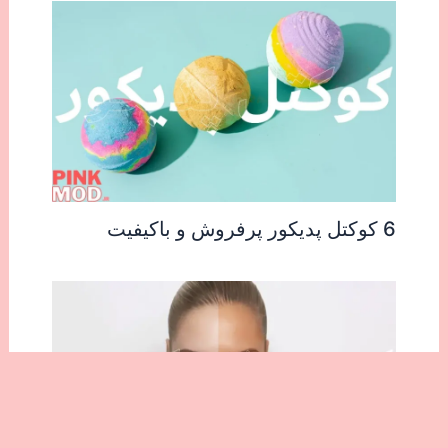
دکتر ساینا:
متخصص پوست و مو
بیشتر بخوانید:
بهترین کرم رفع سیاهی دور چشم
مرتبط:
درمان قطعی چروک دور چشم نی نی سایت,درمان قطعی چروک دور چشم با
جراحی,درمان قطعی چین و چروک دور چشم,
→
نوشته قبل
نوشته بعد
←