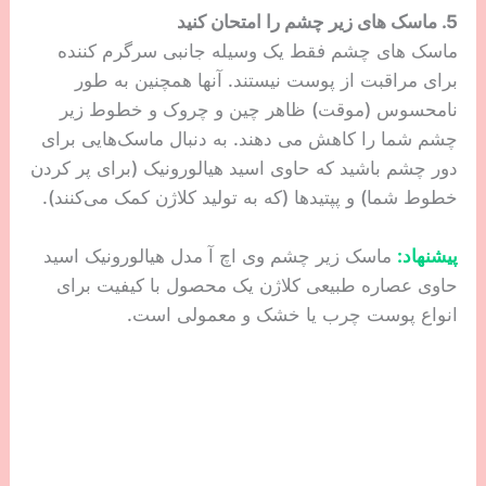
رتینول برای پوست های حساس) استفاده کنید.
اما، اگر ترجیح می‌دهید از کرم دور چشم استفاده کنید، به
تدریج این کار را انجام دهید: یک شب در هفته به مدت یک
هفته، سپس دو شب در هفته به مدت دو هفته، سپس سه
شب در هفته به مدت سه هفته. اگر پوست شما بتواند آن
را تحمل کند تا یک شب در میان افزایش می یابد.
5. ماسک های زیر چشم را امتحان کنید
ماسک های چشم فقط یک وسیله جانبی سرگرم کننده
برای مراقبت از پوست نیستند. آنها همچنین به طور
نامحسوس (موقت) ظاهر چین و چروک و خطوط زیر
چشم شما را کاهش می دهند. به دنبال ماسک‌هایی برای
دور چشم باشید که حاوی اسید هیالورونیک (برای پر کردن
خطوط شما) و پپتیدها (که به تولید کلاژن کمک می‌کنند).
پیشنهاد:
ماسک زیر چشم وی اچ آ مدل هیالورونیک اسید