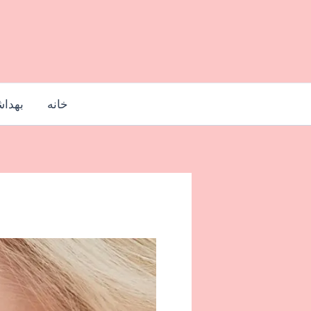
رش
ه
حتوا
خانه
بهدا