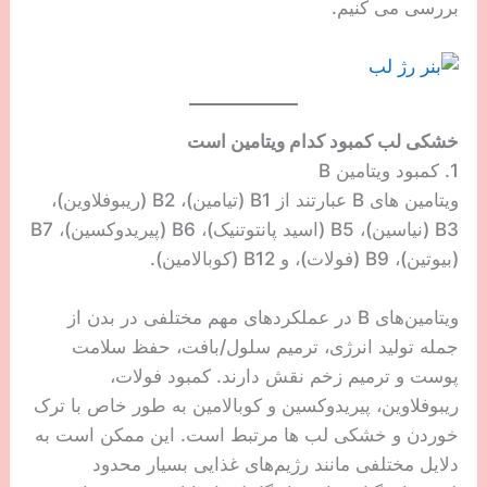
بررسی می کنیم.
خشکی لب کمبود کدام ویتامین است
1. کمبود ویتامین B
ویتامین های B عبارتند از B1 (تیامین)، B2 (ریبوفلاوین)،
B3 (نیاسین)، B5 (اسید پانتوتنیک)، B6 (پیریدوکسین)، B7
(بیوتین)، B9 (فولات)، و B12 (کوبالامین).
ویتامین‌های B در عملکردهای مهم مختلفی در بدن از
جمله تولید انرژی، ترمیم سلول/بافت، حفظ سلامت
پوست و ترمیم زخم نقش دارند. کمبود فولات،
ریبوفلاوین، پیریدوکسین و کوبالامین به طور خاص با ترک
خوردن و خشکی لب ها مرتبط است. این ممکن است به
دلایل مختلفی مانند رژیم‌های غذایی بسیار محدود