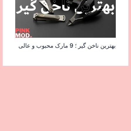
بهترین ناخن گیر ؛ 9 مارک محبوب و عالی