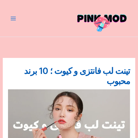
رش
ه
حتوا
تینت لب فانتزی و کیوت ؛ 10 برند
محبوب