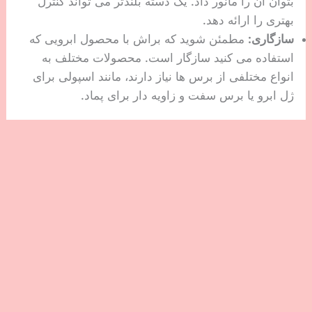
بتوان آن را مانور داد. یک دسته بلندتر می تواند کنترل
بهتری را ارائه دهد.
سازگاری:
مطمئن شوید که براش با محصول ابرویی که
استفاده می کنید سازگار است. محصولات مختلف به
انواع مختلفی از برس ها نیاز دارند، مانند اسپولی برای
ژل ابرو یا برس سفت و زاویه دار برای پماد.
با در نظر گرفتن این عوامل می توانید برس ابرویی را
انتخاب کنید که متناسب با نیاز شما باشد و به شما کمک
کند تا به ظاهر دلخواه خود برسید.
سوالات تکراری
آیا خوب است ابروهای خود را هر روز شانه بزنید؟
بله، خوب است که ابروهای خود را هر روز برس بزنید،
زیرا می تواند به آرایش و فرم دادن به موها کمک کند و
آنها را مرتب و منظم نشان دهد.